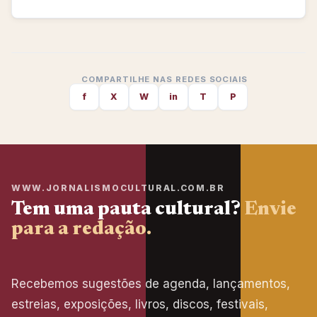
COMPARTILHE NAS REDES SOCIAIS
f
X
W
in
T
P
WWW.JORNALISMOCULTURAL.COM.BR
Tem uma pauta cultural?
Envie
para a redação.
Recebemos sugestões de agenda, lançamentos,
estreias, exposições, livros, discos, festivais,