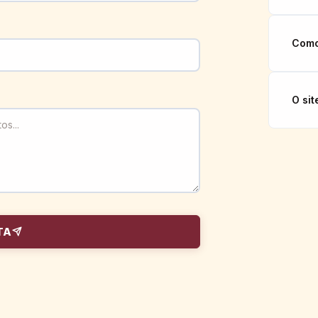
Como
O sit
TA