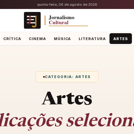
quinta-feira, 06 de agosto de 2026
CRÍTICA
CINEMA
MÚSICA
LITERATURA
ARTES
CATEGORIA: ARTES
Artes
icações selecio