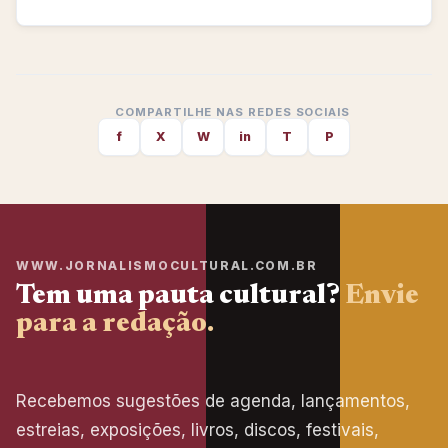
COMPARTILHE NAS REDES SOCIAIS
f
X
W
in
T
P
WWW.JORNALISMOCULTURAL.COM.BR
Tem uma pauta cultural?
Envie
para a redação.
Recebemos sugestões de agenda, lançamentos,
estreias, exposições, livros, discos, festivais,